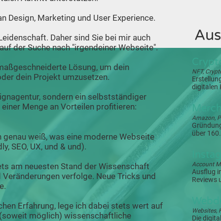
t an Design, Marketing und User Experience.
Aus
Leidenschaft. Daher sind Sie bei mir auch
 auf der Suche nach "irgendeiner Webseite".
Crypt
maßgeschneiderte Lösung, um dein
NFT, Crypt
oder dein Projekt umzusetzen.
Erstellun
digitale
ignagentur, sondern ein selbstständiger
 einer Menge an Vorteilen profitieren:
Merch
Amazon, P
Gründung
über 160.
ich genau weiß, was eine moderne Webseite
y, SEO, UX, und & und).
Insta
Account M
tets am neuesten Stand der Wissenschaft
Ausflug i
nd Veränderungen verfolge. Neue Tricks und
Reviews u
e.
Webd
hen Erfahrung, lege ich dabei stets wert auf
Websites,
 (soweit möglich) wissenschaftliche
Die digita