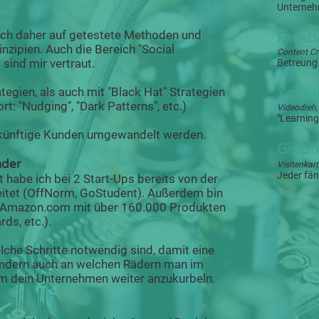
Unterneh
ich daher auf getestete Methoden und
Face
nzipien. Auch die Bereich "Social
Content Cr
sind mir vertraut.
Betreung 
tegien, als auch mit "Black Hat" Strategien
Yout
t: "Nudging", "Dark Patterns", etc.)
Videodreh,
"Learning
zukünftige Kunden umgewandelt werden.
Graph
nder
Visitenkart
Jeder fän
 habe ich bei 2 Start-Ups bereits von der
eitet (OffNorm, GoStudent). Außerdem bin
uf Amazon.com mit über 160.000 Produkten
ds, etc.).
elche Schritte notwendig sind, damit eine
sondern auch an welchen Rädern man im
um dein Unternehmen weiter anzukurbeln.