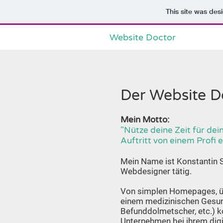
This site was des
Website
Doctor
Der Website D
Mein Motto:
"Nütze deine Zeit für de
Auftritt von einem Profi e
Mein Name ist Konstantin Sei
Webdesigner tätig.
Von simplen Homepages, üb
einem medizinischen Gesund
Befunddolmetscher, etc.) ko
Unternehmen bei ihrem digit