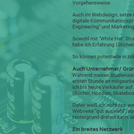
Vorgehensweise.
Auch im Webdesign, setze 
digitale Kommunikationspri
Engineering" und Marketing 
Sowohl mit "White Hat" Stra
habe ich Erfahrung (Stichwor
So können potentielle in 
Auch Unternehmer/ Grü
Während meiner Studienzeit
ersten Stunde an mitgearb
ich bis heute Verkäufer a
(Bücher, Hoodies, Skateboar
Daher weiß ich nicht nur, w
Webseite "gut aussieht", 
Hintergrund drehen kann, 
Ein breites Netzwerk