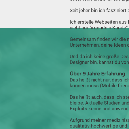
Seit jeher bin ich faszinier
Ich erstelle Webseiten aus 
nicht nur "irgendein Kunde"
Gemeinsam finden wir die 
Unternehmen, deine Ideen 
Und da ich keine große Des
Designer bin, kannst du von
Über 9 Jahre Erfahrung
Das heißt nicht nur, dass 
können muss (Mobile friendl
Das heißt auch, dass ich s
bleibe. Aktuelle Studien u
Exploits kenne und anwend
Aufgrund meiner medizinisc
qualitativ-hochwertige und