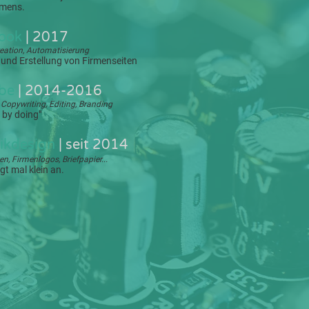
mens.
book
| 2017
eation, Automatisierung
und Erstellung von Firmenseiten
ube
| 2014-2016
 Copywriting, Editing, Branding
 by doing"
ikdesign
| seit 2014
en, Firmenlogos, Briefpapier...
gt mal klein an.