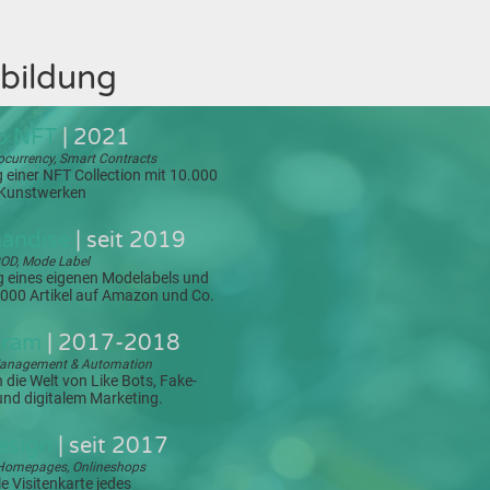
bildung
o NFT
| 2021
ocurrency, Smart Contracts
g einer NFT Collection mit 10.000
n Kunstwerken
andise
| seit 2019
OD, Mode Label
 eines eigenen Modelabels und
000 Artikel auf Amazon und Co.
gram
| 2017-2018
anagement & Automation
n die Welt von Like Bots, Fake-
nd digitalem Marketing.
esign
| seit 2017
 Homepages, Onlineshops
le Visitenkarte jedes